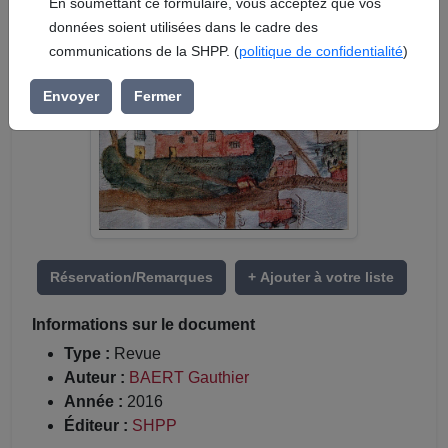
En soumettant ce formulaire, vous acceptez que vos
données soient utilisées dans le cadre des
communications de la SHPP. (
politique de confidentialité
)
Envoyer
Fermer
Réservation/Remarques
+ Ajouter à votre liste
Informations sur le document
Type :
Revue
Auteur :
BAERT Gauthier
Année :
2016
Éditeur :
SHPP