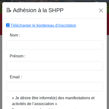
Fonds Documentaire SHPP
📝 Adhésion à la SHPP
Accueil
|
Site SHPP
|
Auteurs
|
Editeurs
|
Rubriques
|
Sous-Rubriques
|
Mots-Clefs
|
Contact
|
Liste
|
Télécharger le bordereau d’inscription
Abonnez-vous
Nom :
Philippe Ortalle (1757-1815),
prêtre révolutionnaire d'Orchies,
devenu député sous la Directoire
Prénom :
puis le Consulat
Email :
« Je désire être informé(e) des manifestations et
activités de l’association »