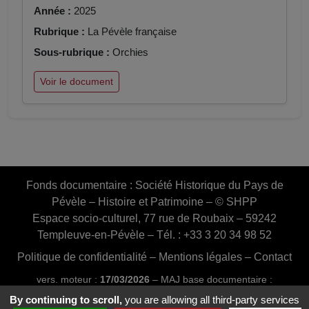
Année :
2025
Rubrique :
La Pévèle française
Sous-rubrique :
Orchies
Voir le document
Fonds documentaire :
Société Historique du Pays de
Pévèle – Histoire et Patrimoine – © SHPP
Espace socio-culturel, 77 rue de Roubaix – 59242
Templeuve-en-Pévèle – Tél. : +33 3 20 34 98 52
Politique de confidentialité
–
Mentions légales
–
Contact
vers. moteur :
17/03/2026
– MAJ base documentaire :
03/07/2026 16:46:24
By continuing to scroll,
you are allowing all third-party services