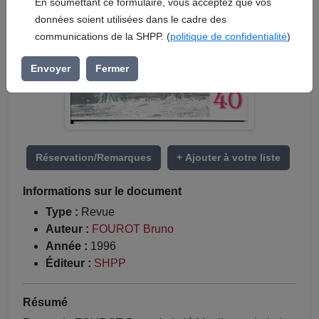
En soumettant ce formulaire, vous acceptez que vos
données soient utilisées dans le cadre des
communications de la SHPP. (
politique de confidentialité
)
Envoyer
Fermer
Réservation/Remarques
+ Ajouter à votre liste
Informations sur le document
Type :
Revue
Auteur :
FOUROT Bruno
Année :
1996
Éditeur :
SHPP
Résumé