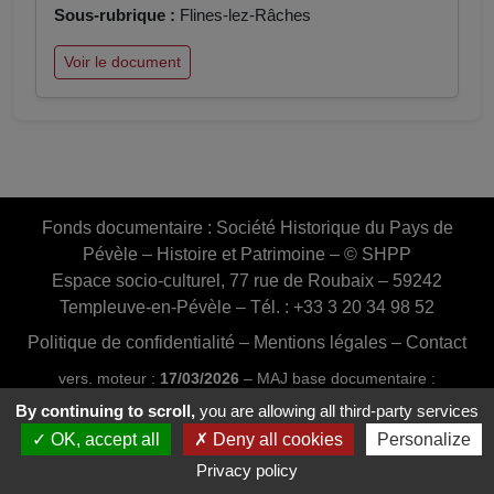
Sous-rubrique :
Flines-lez-Râches
Voir le document
Fonds documentaire :
Société Historique du Pays de
Pévèle – Histoire et Patrimoine – © SHPP
Espace socio-culturel, 77 rue de Roubaix – 59242
Templeuve-en-Pévèle – Tél. : +33 3 20 34 98 52
Politique de confidentialité
–
Mentions légales
–
Contact
vers. moteur :
17/03/2026
– MAJ base documentaire :
03/07/2026 16:46:24
By continuing to scroll,
you are allowing all third-party services
Conception et réalisation :
Web20MIP.fr
OK, accept all
Deny all cookies
Personalize
Privacy policy