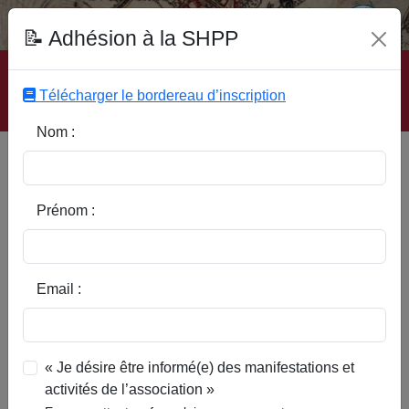
Fonds Documentaire SHPP
📝 Adhésion à la SHPP
Accueil
|
Site SHPP
|
Auteurs
|
Editeurs
|
Rubriques
|
Sous-Rubriques
|
Mots-Clefs
|
Contact
|
Liste
|
Télécharger le bordereau d’inscription
Abonnez-vous
Nom :
Moulins et droit de vent (1261-
1922)
Prénom :
Email :
« Je désire être informé(e) des manifestations et
activités de l’association »