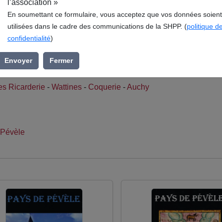
l’association »
En soumettant ce formulaire, vous acceptez que vos données soient
utilisées dans le cadre des communications de la SHPP. (
politique d
modernes de la Pévèle, publié en 2001. Ce document, conserv
confidentialité
)
 (SHPP), s’inscrit dans la rubrique La Pévèle française et conc
Envoyer
Fermer
es Ricarderie
-
Wattines
-
Coquerie
-
Auchy
 Pévèle