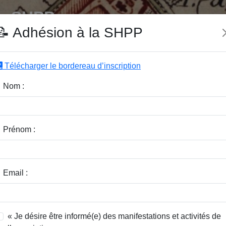
e SHPP
📝 Adhésion à la SHPP
Télécharger le bordereau d’inscription
|
|
|
Editeurs
Rubriques
Sous-Rubriques
Mots-Clefs
Nom :
la Pévèle
Prénom :
ste
Email :
« Je désire être informé(e) des manifestations et activités de