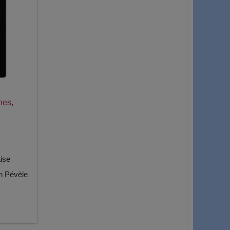
hes,
ise
n Pévèle