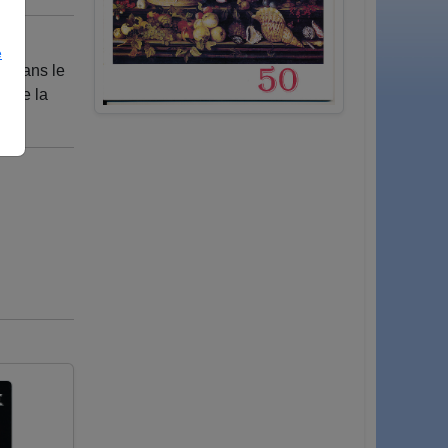
e
é dans le
erne la