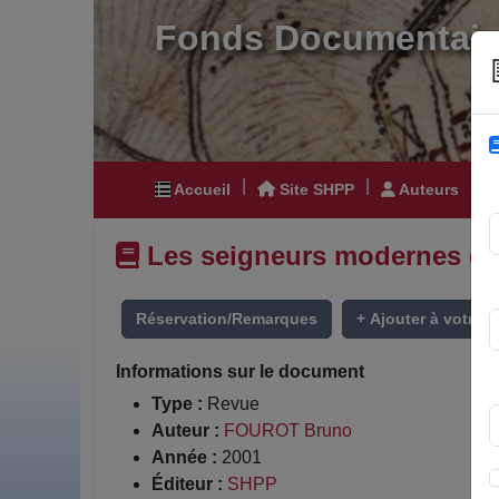
Fonds Documentair
|
|
|
Accueil
Site SHPP
Auteurs
Les seigneurs modernes de 
Réservation/Remarques
+ Ajouter à votre li
Informations sur le document
Type :
Revue
Auteur :
FOUROT Bruno
Année :
2001
Éditeur :
SHPP