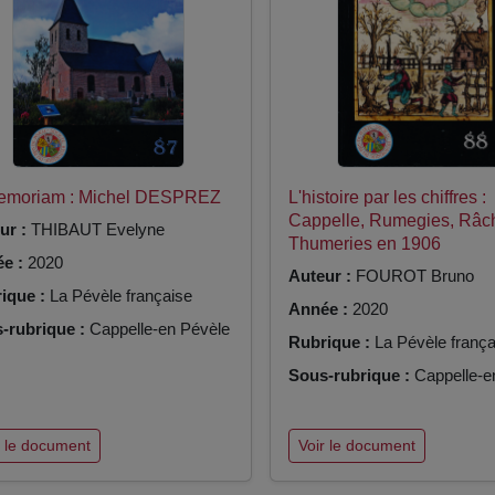
Memoriam : Michel DESPREZ
L'histoire par les chiffres :
Cappelle, Rumegies, Râc
ur :
THIBAUT Evelyne
Thumeries en 1906
e :
2020
Auteur :
FOUROT Bruno
ique :
La Pévèle française
Année :
2020
-rubrique :
Cappelle-en Pévèle
Rubrique :
La Pévèle frança
Sous-rubrique :
Cappelle-e
r le document
Voir le document