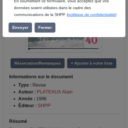
En soumettant ce formulaire, vous acceptez que vos
données soient utilisées dans le cadre des
communications de la SHPP. (
politique de confidentialité
)
Envoyer
Fermer
Réservation/Remarques
+ Ajouter à votre liste
Informations sur le document
Type :
Revue
Auteur :
PLATEAUX Alain
Année :
1996
Éditeur :
SHPP
Résumé