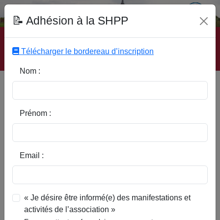
Fonds Documentaire SHPP
📝 Adhésion à la SHPP
Accueil
|
Site SHPP
|
Auteurs
|
Editeurs
|
Rubriques
|
Sous-Rubriques
|
Mots-Clefs
|
Contact
|
Liste
|
Télécharger le bordereau d’inscription
Abonnez-vous
Nom :
Les moulins de Pévèle dans
les albums de Croÿ
Prénom :
Email :
« Je désire être informé(e) des manifestations et
activités de l’association »