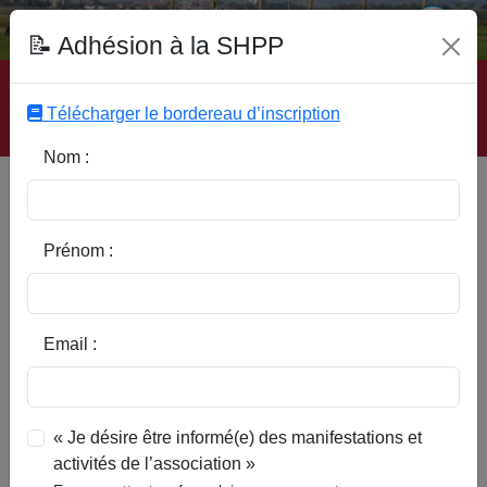
Fonds Documentaire SHPP
📝 Adhésion à la SHPP
Accueil
|
Site SHPP
|
Auteurs
|
Editeurs
|
Rubriques
|
Sous-Rubriques
|
Mots-Clefs
|
Contact
|
Liste
|
Télécharger le bordereau d’inscription
Abonnez-vous
Nom :
Les brasseurs de la ville de
Lille aux XVIe et XVIIe siècles
Prénom :
Email :
« Je désire être informé(e) des manifestations et
activités de l’association »