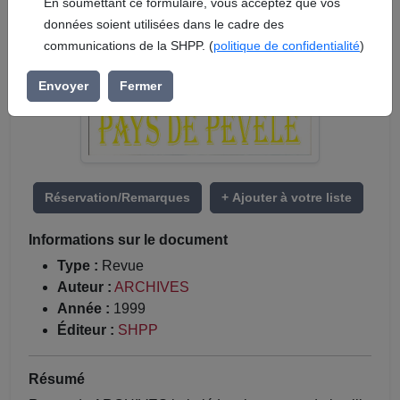
En soumettant ce formulaire, vous acceptez que vos
données soient utilisées dans le cadre des
communications de la SHPP. (
politique de confidentialité
)
Envoyer
Fermer
Réservation/Remarques
+ Ajouter à votre liste
Informations sur le document
Type :
Revue
Auteur :
ARCHIVES
Année :
1999
Éditeur :
SHPP
Résumé