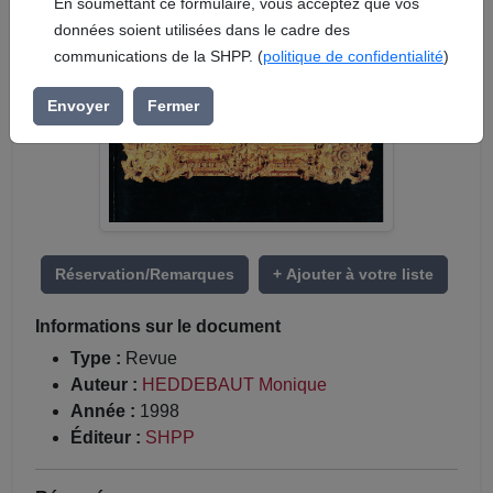
En soumettant ce formulaire, vous acceptez que vos
données soient utilisées dans le cadre des
communications de la SHPP. (
politique de confidentialité
)
Envoyer
Fermer
Réservation/Remarques
+ Ajouter à votre liste
Informations sur le document
Type :
Revue
Auteur :
HEDDEBAUT Monique
Année :
1998
Éditeur :
SHPP