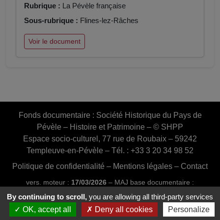
Rubrique :
La Pévèle française
Sous-rubrique :
Flines-lez-Râches
Voir le document
Fonds documentaire :
Société Historique du Pays de
Pévèle – Histoire et Patrimoine – © SHPP
Espace socio-culturel, 77 rue de Roubaix – 59242
Templeuve-en-Pévèle – Tél. : +33 3 20 34 98 52
Politique de confidentialité
–
Mentions légales
–
Contact
vers. moteur :
17/03/2026
– MAJ base documentaire :
03/07/2026 16:46:24
By continuing to scroll,
you are allowing all third-party services
Conception et réalisation :
Web20MIP.fr
OK, accept all
Deny all cookies
Personalize