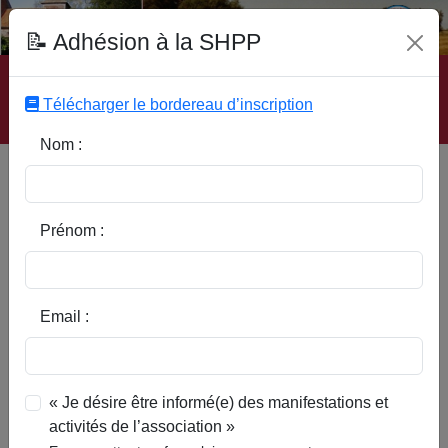
Fonds Documentaire SHPP
📝 Adhésion à la SHPP
Accueil
|
Site SHPP
|
Auteurs
|
Editeurs
|
Rubriques
|
Sous-Rubriques
|
Mots-Clefs
|
Contact
|
Liste
|
Télécharger le bordereau d’inscription
Abonnez-vous
Nom :
Les aménagements
hydrauliques autour de l'abbaye
de Flines
Prénom :
Email :
« Je désire être informé(e) des manifestations et
activités de l’association »