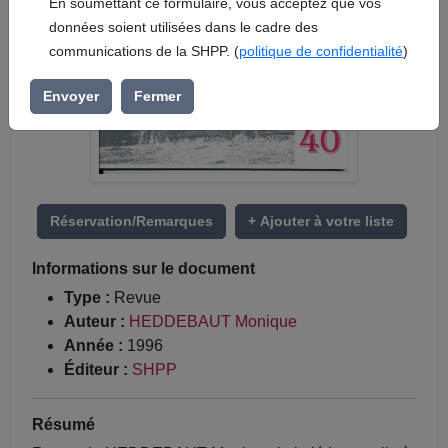
En soumettant ce formulaire, vous acceptez que vos
données soient utilisées dans le cadre des
communications de la SHPP. (
politique de confidentialité
)
Envoyer
Fermer
Réservation/Remarques
+ Ajouter à votre liste
Informations sur le document
Type :
Revue
Auteur :
HEDDEBAUT Monique
Année :
1996
Éditeur :
SHPP
Résumé