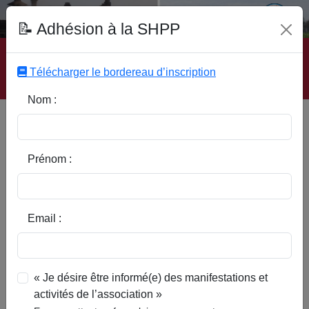
Fonds Documentaire SHPP
📝 Adhésion à la SHPP
Accueil
|
Site SHPP
|
Auteurs
|
Editeurs
|
Rubriques
|
Sous-Rubriques
|
Mots-Clefs
|
Contact
|
Liste
|
Télécharger le bordereau d’inscription
Abonnez-vous
Nom :
Le moulin à eau de Flines-Les-
Râches
Prénom :
Email :
« Je désire être informé(e) des manifestations et
activités de l’association »