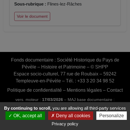
Sous-rubrique :
Flines-lez-Râches
Voir le document
Fonds documentaire :
Société Historique du Pays de
Pévèle – Histoire et Patrimoine – © SHPP
Espace socio-culturel, 77 rue de Roubaix – 59242
Templeuve-en-Pévèle – Tél. : +33 3 20 34 98 52
Politique de confidentialité
–
Mentions légales
–
Contact
vers. moteur :
17/03/2026
– MAJ base documentaire :
03/07/2026 16:46:24
By continuing to scroll,
you are allowing all third-party services
Conception et réalisation :
Web20MIP.fr
OK, accept all
Deny all cookies
Personalize
Privacy policy