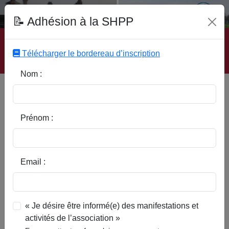
Fonds Documentaire SHPP
📝 Adhésion à la SHPP
Accueil
|
Site SHPP
|
Auteurs
|
Editeurs
|
Rubriques
|
Sous-Rubriques
|
Mots-Clefs
|
Contact
|
Liste
|
Télécharger le bordereau d’inscription
Abonnez-vous
Nom :
Le moulin à eau de Barges à
Ere (Belgique)
Prénom :
Email :
« Je désire être informé(e) des manifestations et
activités de l’association »