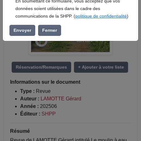
En soumettant ce formulaire, vous acceptez que vos
données soient utilisées dans le cadre des
communications de la SHPP. (
politique de confidentialité
)
Envoyer
Fermer
Réservation/Remarques
+ Ajouter à votre liste
Informations sur le document
Type :
Revue
Auteur :
LAMOTTE Gérard
Année :
202506
Éditeur :
SHPP
Résumé
Revue de LAMOTTE Gérard intitulé Le moulin à eau