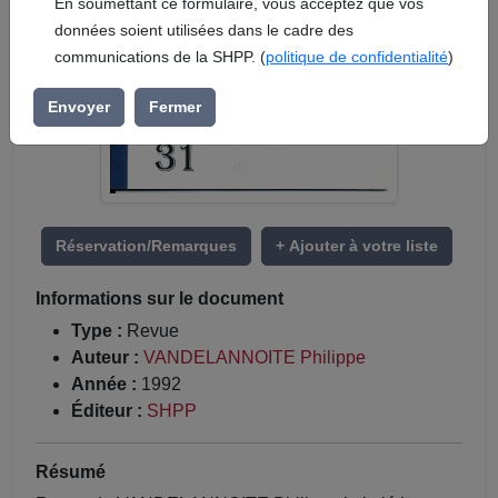
En soumettant ce formulaire, vous acceptez que vos
données soient utilisées dans le cadre des
communications de la SHPP. (
politique de confidentialité
)
Envoyer
Fermer
Réservation/Remarques
+ Ajouter à votre liste
Informations sur le document
Type :
Revue
Auteur :
VANDELANNOITE Philippe
Année :
1992
Éditeur :
SHPP
Résumé