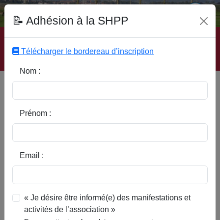
Fonds Documentaire SHPP
📝 Adhésion à la SHPP
Accueil
|
Site SHPP
|
Auteurs
|
Editeurs
|
Rubriques
|
Sous-Rubriques
|
Mots-Clefs
|
Contact
|
Liste
|
Télécharger le bordereau d’inscription
Abonnez-vous
Nom :
La mort en Pévèle au XVIIe
siècle
Prénom :
Email :
« Je désire être informé(e) des manifestations et
activités de l’association »