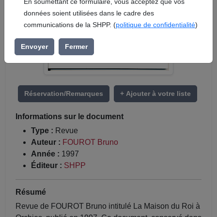
En soumettant ce formulaire, vous acceptez que vos
données soient utilisées dans le cadre des
communications de la SHPP. (
politique de confidentialité
)
Envoyer
Fermer
Réservation/Remarques
+ Ajouter à votre liste
Informations sur le document
Type :
Revue
Auteur :
FOUROT Bruno
Année :
1997
Éditeur :
SHPP
Résumé
Revue de FOUROT Bruno intitulé La Maison du Roi à