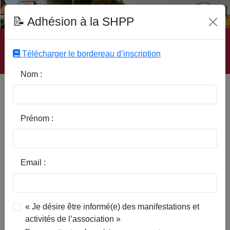
Fonds Documentaire SHPP
📝 Adhésion à la SHPP
Accueil
|
Site SHPP
|
Auteurs
|
Editeurs
|
Rubriques
|
Sous-Rubriques
|
Mots-Clefs
|
Contact
|
Liste
|
Télécharger le bordereau d’inscription
Abonnez-vous
Nom :
La Maison du Roi à Orchies
Prénom :
Email :
« Je désire être informé(e) des manifestations et
activités de l’association »