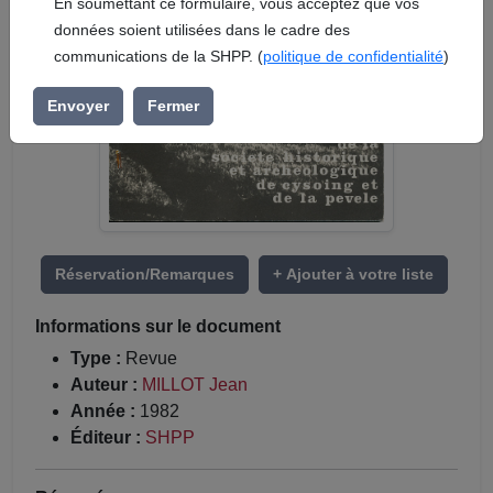
En soumettant ce formulaire, vous acceptez que vos
données soient utilisées dans le cadre des
communications de la SHPP. (
politique de confidentialité
)
Envoyer
Fermer
Réservation/Remarques
+ Ajouter à votre liste
Informations sur le document
Type :
Revue
Auteur :
MILLOT Jean
Année :
1982
Éditeur :
SHPP