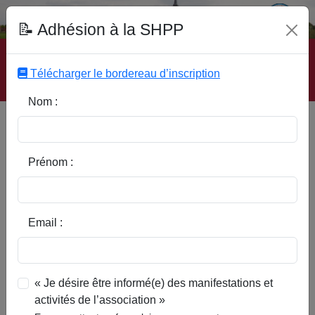
Fonds Documentaire SHPP
📝 Adhésion à la SHPP
Accueil
|
Site SHPP
|
Auteurs
|
Editeurs
|
Rubriques
|
Sous-Rubriques
|
Mots-Clefs
|
Contact
|
Liste
|
Télécharger le bordereau d’inscription
Abonnez-vous
Nom :
La campagne de 1708 en
Pévèle dans le cadre du siège de
Lille
Prénom :
Email :
« Je désire être informé(e) des manifestations et
activités de l’association »