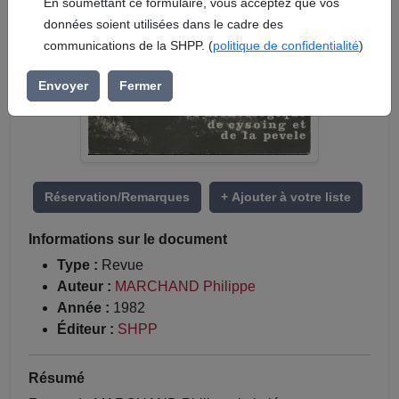
En soumettant ce formulaire, vous acceptez que vos
données soient utilisées dans le cadre des
communications de la SHPP. (
politique de confidentialité
)
Envoyer
Fermer
Réservation/Remarques
+ Ajouter à votre liste
Informations sur le document
Type :
Revue
Auteur :
MARCHAND Philippe
Année :
1982
Éditeur :
SHPP
Résumé