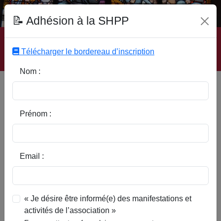
Fonds Documentaire SHPP
📝 Adhésion à la SHPP
Accueil
|
Site SHPP
|
Auteurs
|
Editeurs
|
Rubriques
|
Sous-Rubriques
|
Mots-Clefs
|
Contact
|
Liste
|
Télécharger le bordereau d’inscription
Abonnez-vous
Nom :
L'enseignement primaire dans
la Pévèle en 1789 et 1801
Prénom :
Email :
« Je désire être informé(e) des manifestations et
activités de l’association »