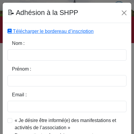
Fonds Documentaire SHPP
📝 Adhésion à la SHPP
Accueil
|
Site SHPP
|
Auteurs
|
Editeurs
|
Rubriques
|
Sous-Rubriques
|
Mots-Clefs
|
Contact
|
Liste
|
Télécharger le bordereau d’inscription
Abonnez-vous
Nom :
L'abbé Emile Bera Une figure
de l'institut de Genech
Prénom :
Email :
« Je désire être informé(e) des manifestations et
activités de l’association »