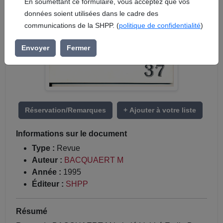
En soumettant ce formulaire, vous acceptez que vos
données soient utilisées dans le cadre des
communications de la SHPP. (
politique de confidentialité
)
Envoyer
Fermer
Réservation/Remarques
+ Ajouter à votre liste
Informations sur le document
Type :
Revue
Auteur :
BACQUAERT M
Année :
1995
Éditeur :
SHPP
Résumé