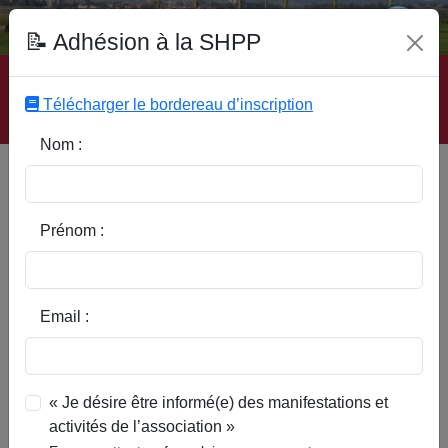
Fonds Documentaire SHPP
📝 Adhésion à la SHPP
Accueil
|
Site SHPP
|
Auteurs
|
Editeurs
|
Rubriques
|
Sous-Rubriques
|
Mots-Clefs
|
Contact
|
Liste
|
Télécharger le bordereau d’inscription
Abonnez-vous
Nom :
Type d’ouvrage :
Prénom :
Auteur :
Email :
Rubrique :
« Je désire être informé(e) des manifestations et
activités de l’association »