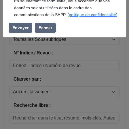
En soumettant ce formulaire, vous acceptez que vos
données soient utilisées dans le cadre des
Réinitialiser
communications de la SHPP. (
politique de confidentialité
)
Sous-rubrique / Commune :
Envoyer
Fermer
N° Indice / Revue :
Classer par :
Recherche libre :