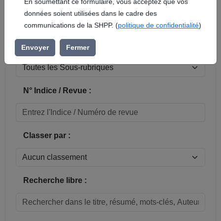
En soumettant ce formulaire, vous acceptez que vos
données soient utilisées dans le cadre des
Réinitialiser
communications de la SHPP. (
politique de confidentialité
)
Sous-rubrique / Commune :
Envoyer
Fermer
N° Indice / Revue :
Classer par :
Recherche libre :