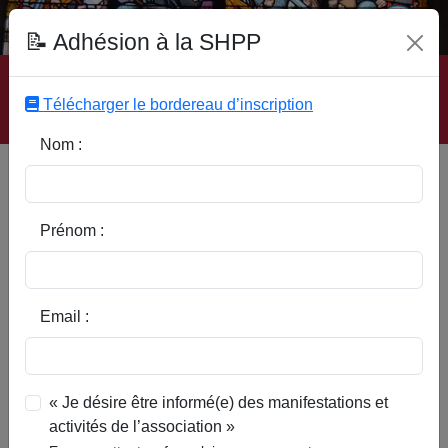
Fonds Documentaire SHPP
📝 Adhésion à la SHPP
Accueil
|
Site SHPP
|
Auteurs
|
Editeurs
|
Rubriques
|
Sous-Rubriques
|
Mots-Clefs
|
Contact
|
Liste
|
Télécharger le bordereau d’inscription
Abonnez-vous
Nom :
Type d’ouvrage :
Prénom :
Auteur :
Email :
Rubrique :
« Je désire être informé(e) des manifestations et
activités de l’association »