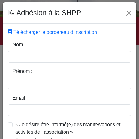
Fonds Documentaire SHPP
📝 Adhésion à la SHPP
Accueil
|
Site SHPP
|
Auteurs
|
Editeurs
|
Rubriques
|
Sous-Rubriques
|
Mots-Clefs
|
Contact
|
Liste
|
Télécharger le bordereau d’inscription
Abonnez-vous
Nom :
Type d’ouvrage :
Prénom :
Auteur :
Email :
Rubrique :
« Je désire être informé(e) des manifestations et
activités de l’association »