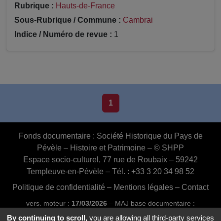
Rubrique :
Hauts-de-France
Sous-Rubrique / Commune :
Cambrai
Indice / Numéro de revue :
1
1
Fonds documentaire :
Société Historique du Pays de
Pévèle – Histoire et Patrimoine – © SHPP
Espace socio-culturel, 77 rue de Roubaix – 59242
Templeuve-en-Pévèle – Tél. : +33 3 20 34 98 52
Politique de confidentialité
–
Mentions légales
–
Contact
vers. moteur :
17/03/2026
– MAJ base documentaire :
03/07/2026 16:46:24
By continuing to scroll,
you are allowing all third-party services