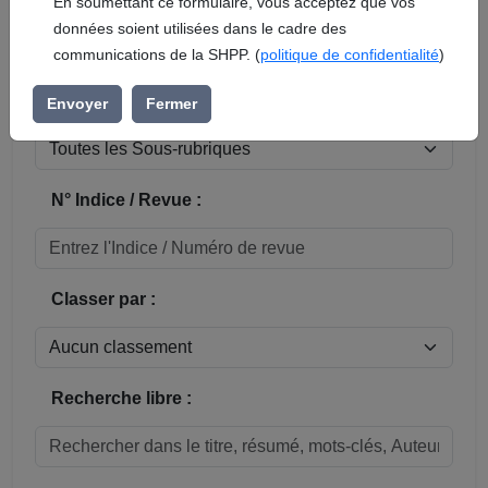
En soumettant ce formulaire, vous acceptez que vos
données soient utilisées dans le cadre des
Réinitialiser
communications de la SHPP. (
politique de confidentialité
)
Sous-rubrique / Commune :
Envoyer
Fermer
N° Indice / Revue :
Classer par :
Recherche libre :