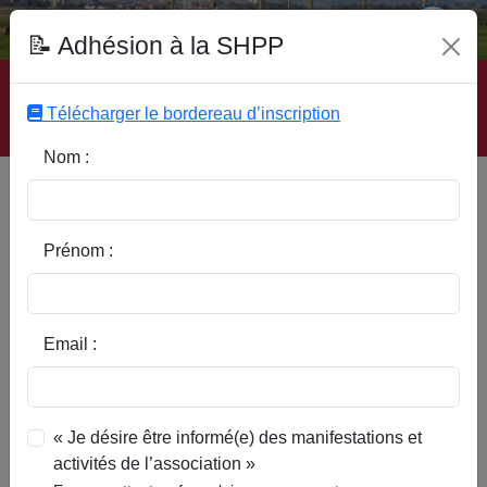
Fonds Documentaire SHPP
📝 Adhésion à la SHPP
Accueil
|
Site SHPP
|
Auteurs
|
Editeurs
|
Rubriques
|
Sous-Rubriques
|
Mots-Clefs
|
Contact
|
Liste
|
Télécharger le bordereau d’inscription
Abonnez-vous
Nom :
Type d’ouvrage :
Prénom :
Auteur :
Email :
Rubrique :
« Je désire être informé(e) des manifestations et
activités de l’association »