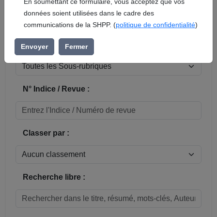
En soumettant ce formulaire, vous acceptez que vos
données soient utilisées dans le cadre des
Réinitialiser
communications de la SHPP. (
politique de confidentialité
)
Sous-rubrique / Commune :
Envoyer
Fermer
N° Indice / Revue :
Classer par :
Recherche libre :