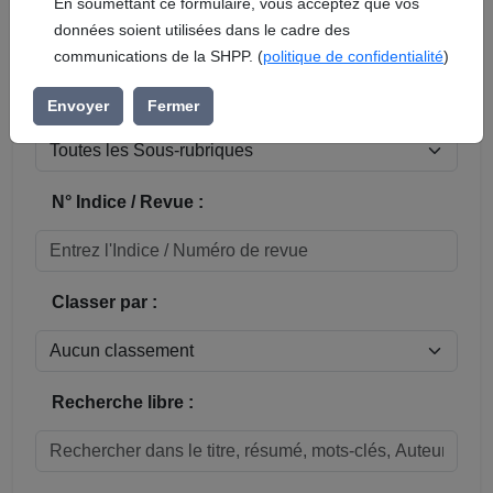
En soumettant ce formulaire, vous acceptez que vos
données soient utilisées dans le cadre des
Réinitialiser
communications de la SHPP. (
politique de confidentialité
)
Sous-rubrique / Commune :
Envoyer
Fermer
N° Indice / Revue :
Classer par :
Recherche libre :