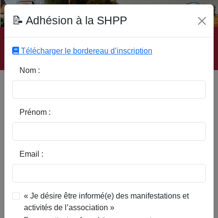
Fonds Documentaire SHPP
📝 Adhésion à la SHPP
Accueil
|
Site SHPP
|
Auteurs
|
Editeurs
|
Rubriques
|
Sous-Rubriques
|
Mots-Clefs
|
Contact
|
Liste
|
Télécharger le bordereau d’inscription
Abonnez-vous
Nom :
Type d’ouvrage :
Prénom :
Auteur :
Email :
Rubrique :
« Je désire être informé(e) des manifestations et
activités de l’association »