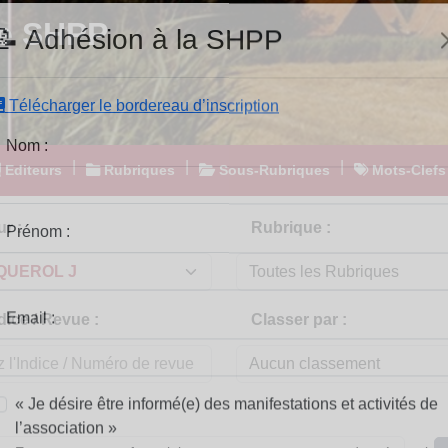
e SHPP
📝 Adhésion à la SHPP
Télécharger le bordereau d’inscription
|
|
|
Editeurs
Rubriques
Sous-Rubriques
Mots-Clefs
Nom :
r :
Rubrique :
Prénom :
dice / Revue :
Classer par :
Email :
« Je désire être informé(e) des manifestations et activités de