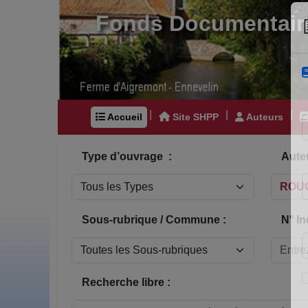
Fonds Documentair
|
|
|
Accueil
Site SHPP
Auteurs
Type d’ouvrage :
Auteu
Sous-rubrique / Commune :
N° In
Recherche libre :