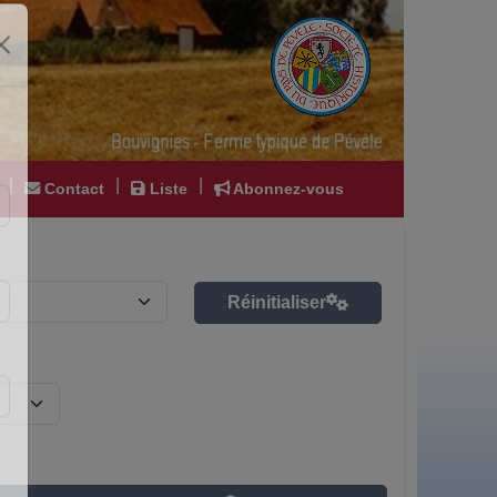
|
|
|
Contact
Liste
Abonnez-vous
Réinitialiser