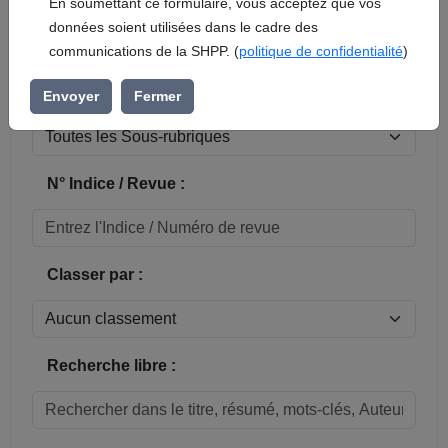
En soumettant ce formulaire, vous acceptez que vos
données soient utilisées dans le cadre des
Réinitialiser
communications de la SHPP. (
politique de confidentialité
)
Sous-rubrique / Commune :
Envoyer
Fermer
N° Indice / Revue :
Classer par :
Recherche libre :