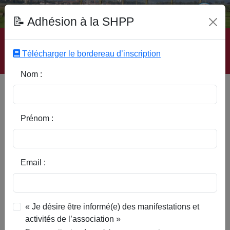
Fonds Documentaire SHPP
📝 Adhésion à la SHPP
Accueil
|
Site SHPP
|
Auteurs
|
Editeurs
|
Rubriques
|
Sous-Rubriques
|
Mots-Clefs
|
Contact
|
Liste
|
Télécharger le bordereau d’inscription
Abonnez-vous
Nom :
Type d’ouvrage :
Prénom :
Auteur :
Email :
Rubrique :
« Je désire être informé(e) des manifestations et
activités de l’association »