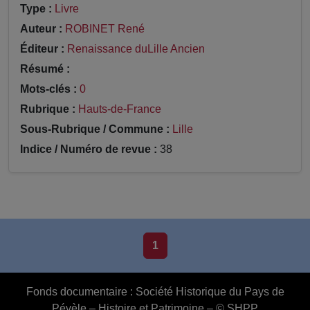
Type :
Livre
Auteur :
ROBINET René
Éditeur :
Renaissance duLille Ancien
Résumé :
Mots-clés :
0
Rubrique :
Hauts-de-France
Sous-Rubrique / Commune :
Lille
Indice / Numéro de revue :
38
1
Fonds documentaire :
Société Historique du Pays de
Pévèle – Histoire et Patrimoine – © SHPP