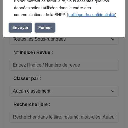
En soumettant ce formulaire, vous acceptez que vos
données soient utilisées dans le cadre des
Réinitialiser
communications de la SHPP. (
politique de confidentialité
)
Sous-rubrique / Commune :
Envoyer
Fermer
N° Indice / Revue :
Classer par :
Recherche libre :