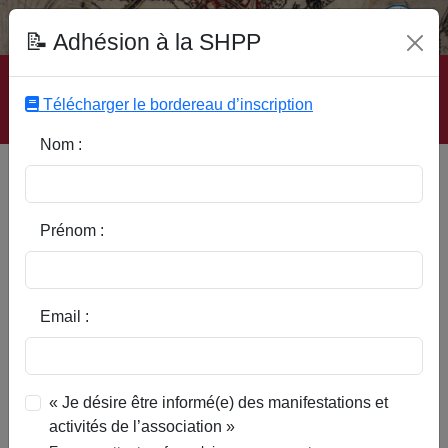
Fonds Documentaire SHPP
📝 Adhésion à la SHPP
Accueil
|
Site SHPP
|
Auteurs
|
Editeurs
|
Rubriques
|
Sous-Rubriques
|
Mots-Clefs
|
Contact
|
Liste
|
Télécharger le bordereau d’inscription
Abonnez-vous
Nom :
Type d’ouvrage :
Prénom :
Auteur :
Email :
Rubrique :
« Je désire être informé(e) des manifestations et
activités de l’association »