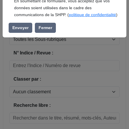
En soumettant ce formulaire, vous acceptez que vos
données soient utilisées dans le cadre des
Réinitialiser
communications de la SHPP. (
politique de confidentialité
)
Sous-rubrique / Commune :
Envoyer
Fermer
N° Indice / Revue :
Classer par :
Recherche libre :