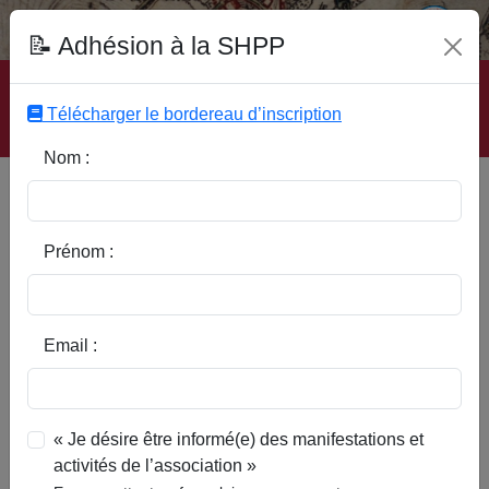
Fonds Documentaire SHPP
📝 Adhésion à la SHPP
Accueil
|
Site SHPP
|
Auteurs
|
Editeurs
|
Rubriques
|
Sous-Rubriques
|
Mots-Clefs
|
Contact
|
Liste
|
Télécharger le bordereau d’inscription
Abonnez-vous
Nom :
Type d’ouvrage :
Prénom :
Auteur :
Email :
Rubrique :
« Je désire être informé(e) des manifestations et
activités de l’association »