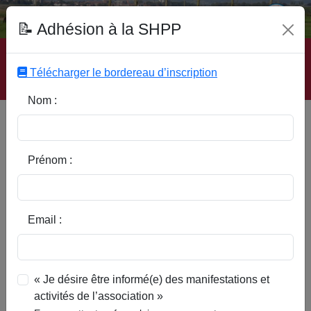
Fonds Documentaire SHPP
📝 Adhésion à la SHPP
Accueil
|
Site SHPP
|
Auteurs
|
Editeurs
|
Rubriques
|
Sous-Rubriques
|
Mots-Clefs
|
Contact
|
Liste
|
Télécharger le bordereau d’inscription
Abonnez-vous
Nom :
Type d’ouvrage :
Prénom :
Auteur :
Email :
Rubrique :
« Je désire être informé(e) des manifestations et
activités de l’association »