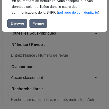
En soumettant ce formulaire, vous acceptez que vos
données soient utilisées dans le cadre des
Réinitialiser
communications de la SHPP. (
politique de confidentialité
)
Sous-rubrique / Commune :
Envoyer
Fermer
N° Indice / Revue :
Classer par :
Recherche libre :