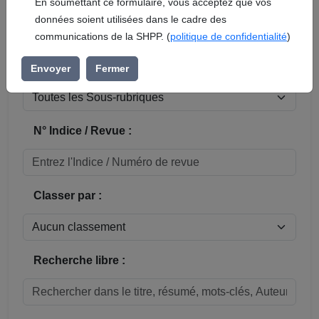
En soumettant ce formulaire, vous acceptez que vos
données soient utilisées dans le cadre des
Réinitialiser
communications de la SHPP. (
politique de confidentialité
)
Sous-rubrique / Commune :
Envoyer
Fermer
N° Indice / Revue :
Classer par :
Recherche libre :