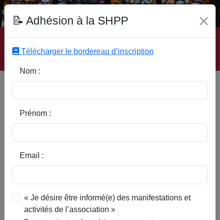
Fonds Documentaire SHPP
📝 Adhésion à la SHPP
Accueil
|
Site SHPP
|
Auteurs
|
Editeurs
|
Rubriques
|
Sous-Rubriques
|
Mots-Clefs
|
Contact
|
Liste
|
Télécharger le bordereau d’inscription
Abonnez-vous
Nom :
Type d’ouvrage :
Prénom :
Auteur :
Email :
Rubrique :
« Je désire être informé(e) des manifestations et
activités de l’association »