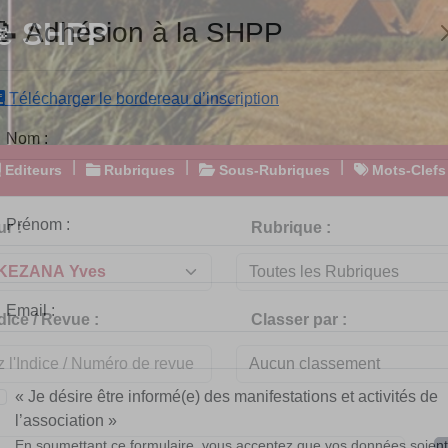
e SHPP
📝 Adhésion à la SHPP
Télécharger le bordereau d’inscription
|
|
|
Editeurs
Rubriques
Sous-Rubriques
Mots-Clefs
Nom :
r :
Rubrique :
Prénom :
dice / Revue :
Classer par :
Email :
« Je désire être informé(e) des manifestations et activités de