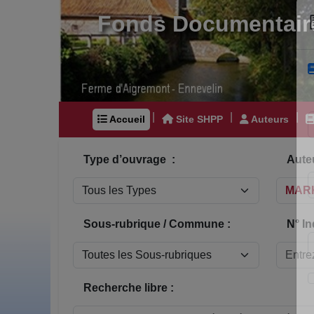
Fonds Documentair
|
|
|
Accueil
Site SHPP
Auteurs
Type d’ouvrage :
Auteu
Sous-rubrique / Commune :
N° In
Recherche libre :