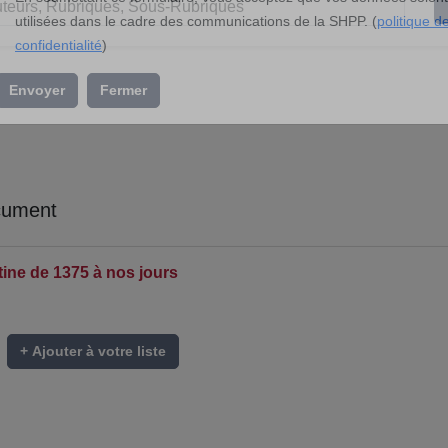
l’association »
En soumettant ce formulaire, vous acceptez que vos données soient
utilisées dans le cadre des communications de la SHPP. (
politique d
confidentialité
)
Envoyer
Fermer
cument
tine de 1375 à nos jours
+ Ajouter à votre liste