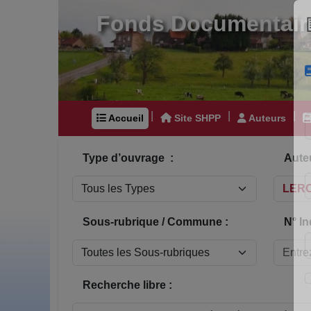
Fonds Documentair
|
|
|
Accueil
Site SHPP
Auteurs
Type d’ouvrage :
Auteu
Sous-rubrique / Commune :
N° In
Recherche libre :