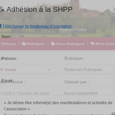
e SHPP
📝 Adhésion à la SHPP
Télécharger le bordereau d’inscription
|
|
|
Editeurs
Rubriques
Sous-Rubriques
Mots-Clefs
Nom :
r :
Rubrique :
Prénom :
dice / Revue :
Classer par :
Email :
« Je désire être informé(e) des manifestations et activités de