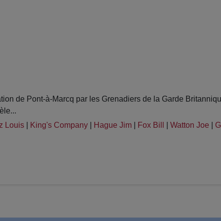
ion de Pont-à-Marcq par les Grenadiers de la Garde Britanniq
le...
z Louis
|
King's Company
|
Hague Jim
|
Fox Bill
|
Watton Joe
|
G