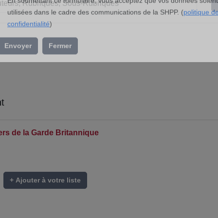
l’association »
En soumettant ce formulaire, vous acceptez que vos données soient
utilisées dans le cadre des communications de la SHPP. (
politique d
confidentialité
)
Envoyer
Fermer
t
ers de la Garde Britannique
+ Ajouter à votre liste