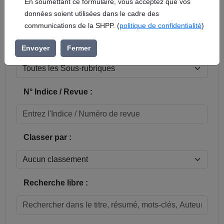
En soumettant ce formulaire, vous acceptez que vos
données soient utilisées dans le cadre des
Réinitialiser
communications de la SHPP. (
politique de confidentialité
)
Sous-rubrique / Commune :
Envoyer
Fermer
N° Indice / Revue :
Classer par :
Recherche libre :