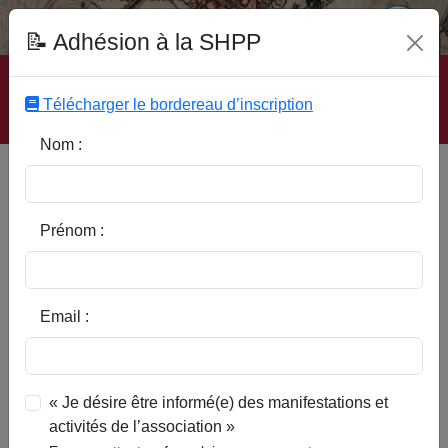
Fonds Documentaire SHPP
📝 Adhésion à la SHPP
Accueil
|
Site SHPP
|
Auteurs
|
Editeurs
|
Rubriques
|
Sous-Rubriques
|
Mots-Clefs
|
Contact
|
Liste
|
Télécharger le bordereau d’inscription
Abonnez-vous
Nom :
Type d’ouvrage :
Prénom :
Auteur :
Email :
Rubrique :
« Je désire être informé(e) des manifestations et
activités de l’association »