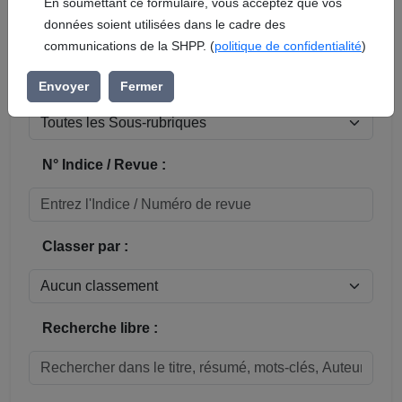
En soumettant ce formulaire, vous acceptez que vos
données soient utilisées dans le cadre des
Réinitialiser
communications de la SHPP. (
politique de confidentialité
)
Sous-rubrique / Commune :
Envoyer
Fermer
N° Indice / Revue :
Classer par :
Recherche libre :