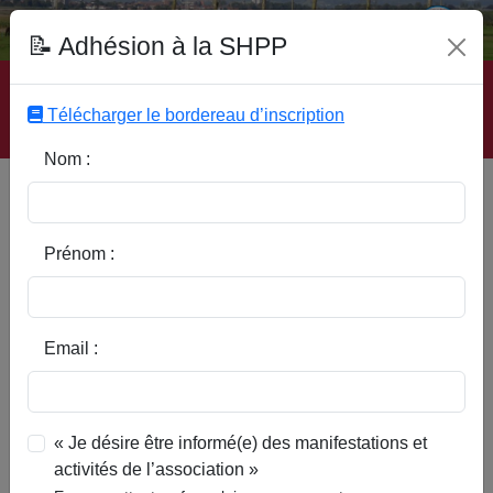
Fonds Documentaire SHPP
📝 Adhésion à la SHPP
Accueil
|
Site SHPP
|
Auteurs
|
Editeurs
|
Rubriques
|
Sous-Rubriques
|
Mots-Clefs
|
Contact
|
Liste
|
Télécharger le bordereau d’inscription
Abonnez-vous
Nom :
Type d’ouvrage :
Prénom :
Auteur :
Email :
Rubrique :
« Je désire être informé(e) des manifestations et
activités de l’association »