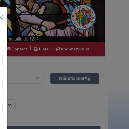
|
|
|
Contact
Liste
Abonnez-vous
Réinitialiser