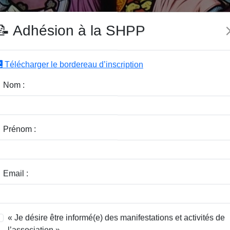
e SHPP
📝 Adhésion à la SHPP
Télécharger le bordereau d’inscription
|
|
|
Editeurs
Rubriques
Sous-Rubriques
Mots-Clefs
Nom :
r :
Rubrique :
Prénom :
dice / Revue :
Classer par :
Email :
« Je désire être informé(e) des manifestations et activités de