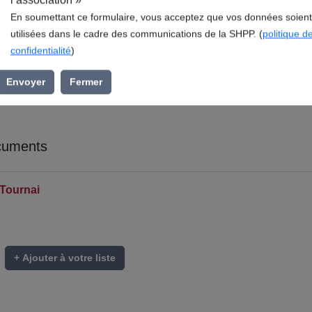
l’association »
En soumettant ce formulaire, vous acceptez que vos données soient
utilisées dans le cadre des communications de la SHPP. (
politique d
confidentialité
)
Envoyer
Fermer
cuments
 Tournai
+ Ajouter à votre liste