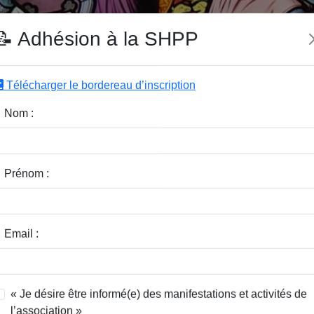
e SHPP
📝 Adhésion à la SHPP
Télécharger le bordereau d’inscription
|
|
|
Editeurs
Rubriques
Sous-Rubriques
Mots-Clefs
Nom :
r :
Rubrique :
Prénom :
dice / Revue :
Classer par :
Email :
« Je désire être informé(e) des manifestations et activités de