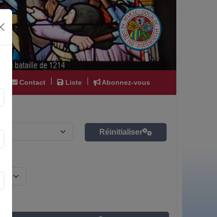
|
|
|
Contact
Liste
Abonnez-vous
Réinitialiser