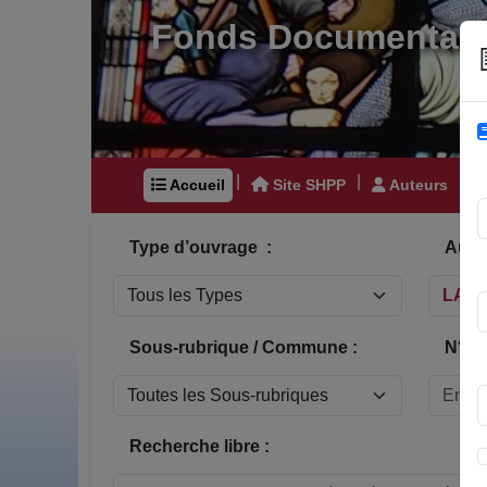
Fonds Documentair
|
|
|
Accueil
Site SHPP
Auteurs
Type d’ouvrage :
Auteu
Sous-rubrique / Commune :
N° In
Recherche libre :