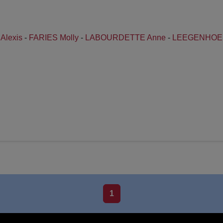
lexis
-
FARIES Molly
-
LABOURDETTE Anne
-
LEEGENHOEK 
1