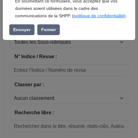
En soumettant ce formulaire, vous acceptez que vos
données soient utilisées dans le cadre des
Réinitialiser
communications de la SHPP. (
politique de confidentialité
)
Sous-rubrique / Commune :
Envoyer
Fermer
N° Indice / Revue :
Classer par :
Recherche libre :