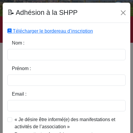
Fonds Documentaire SHPP
📝 Adhésion à la SHPP
Accueil
|
Site SHPP
|
Auteurs
|
Editeurs
|
Rubriques
|
Sous-Rubriques
|
Mots-Clefs
|
Contact
|
Liste
|
Télécharger le bordereau d’inscription
Abonnez-vous
Nom :
Type d’ouvrage :
Prénom :
Auteur :
Email :
Rubrique :
« Je désire être informé(e) des manifestations et
activités de l’association »