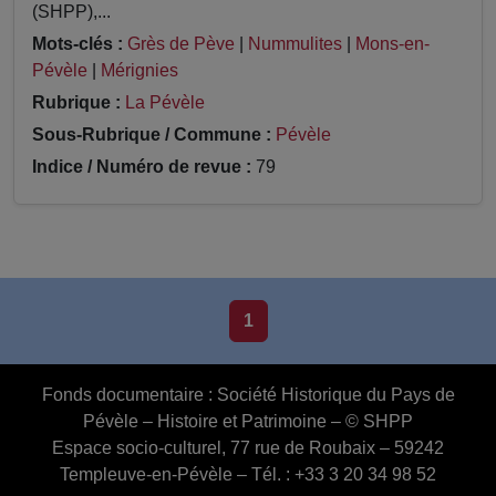
(SHPP),...
Mots-clés :
Grès de Pève
|
Nummulites
|
Mons-en-
Pévèle
|
Mérignies
Rubrique :
La Pévèle
Sous-Rubrique / Commune :
Pévèle
Indice / Numéro de revue :
79
1
Fonds documentaire :
Société Historique du Pays de
Pévèle – Histoire et Patrimoine – © SHPP
Espace socio-culturel, 77 rue de Roubaix – 59242
Templeuve-en-Pévèle – Tél. : +33 3 20 34 98 52