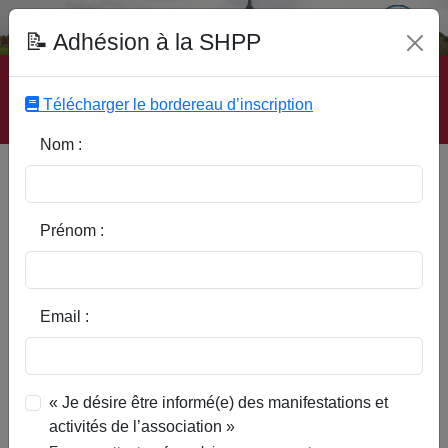
Fonds Documentaire SHPP
📝 Adhésion à la SHPP
Accueil
|
Site SHPP
|
Auteurs
|
Editeurs
|
Rubriques
|
Sous-Rubriques
|
Mots-Clefs
|
Contact
|
Liste
|
Télécharger le bordereau d’inscription
Abonnez-vous
Nom :
Type d’ouvrage :
Prénom :
Auteur :
Email :
Rubrique :
« Je désire être informé(e) des manifestations et
activités de l’association »