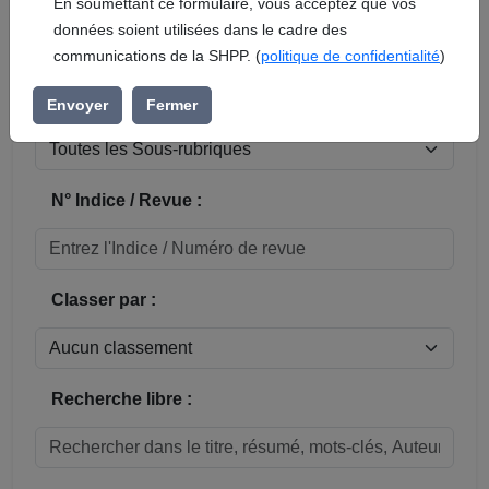
En soumettant ce formulaire, vous acceptez que vos
données soient utilisées dans le cadre des
Réinitialiser
communications de la SHPP. (
politique de confidentialité
)
Sous-rubrique / Commune :
Envoyer
Fermer
N° Indice / Revue :
Classer par :
Recherche libre :