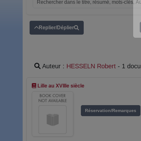
Replier/Déplier
Auteur :
HESSELN Robert
- 1 doc
Lille au XVIIIe siècle
Réservation/Remarques