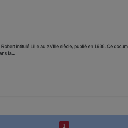
ert intitulé Lille au XVIIIe siècle, publié en 1988. Ce docume
ns la...
1