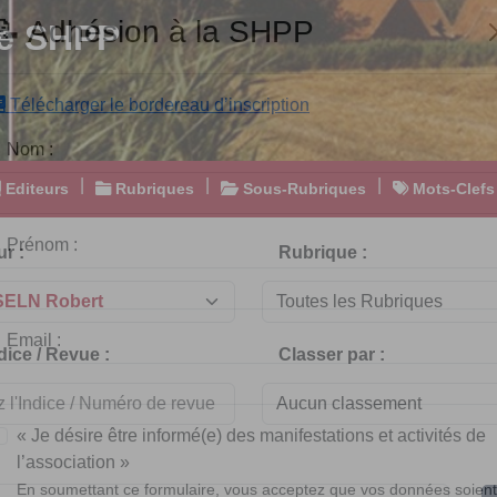
e SHPP
📝 Adhésion à la SHPP
Télécharger le bordereau d’inscription
|
|
|
Editeurs
Rubriques
Sous-Rubriques
Mots-Clefs
Nom :
r :
Rubrique :
Prénom :
dice / Revue :
Classer par :
Email :
« Je désire être informé(e) des manifestations et activités de