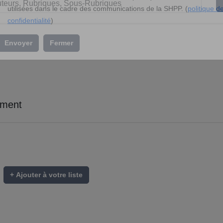
l’association »
En soumettant ce formulaire, vous acceptez que vos données soient
utilisées dans le cadre des communications de la SHPP. (
politique d
confidentialité
)
Envoyer
Fermer
ument
+ Ajouter à votre liste