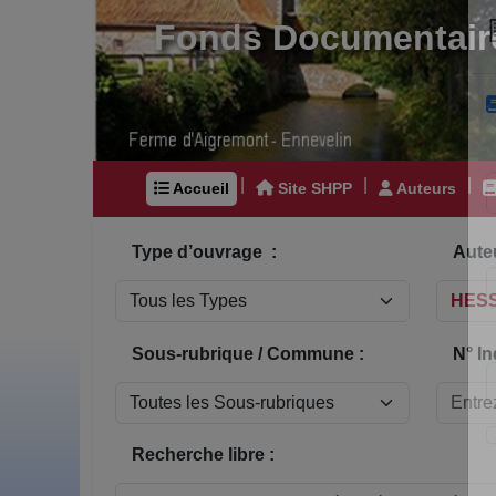
Fonds Documentair
|
|
|
Accueil
Site SHPP
Auteurs
Type d’ouvrage :
Auteu
Sous-rubrique / Commune :
N° In
Recherche libre :