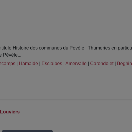
itulé Histoire des communes du Pévèle : Thumeries en particul
e Pévèle...
incamps
|
Hamaide
|
Esclaibes
|
Amervalle
|
Carondolet
|
Beghin
-Louviers