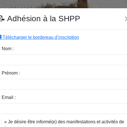
e SHPP
📝 Adhésion à la SHPP
Télécharger le bordereau d’inscription
|
|
|
Editeurs
Rubriques
Sous-Rubriques
Mots-Clefs
Nom :
r :
Rubrique :
Prénom :
dice / Revue :
Classer par :
Email :
« Je désire être informé(e) des manifestations et activités de