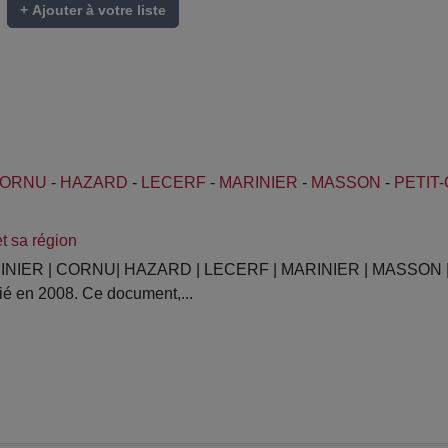
+ Ajouter à votre liste
ORNU
-
HAZARD
-
LECERF
-
MARINIER
-
MASSON
-
PETIT
t sa région
ODINIER | CORNU| HAZARD | LECERF | MARINIER | MASSON | 
ié en 2008. Ce document,...