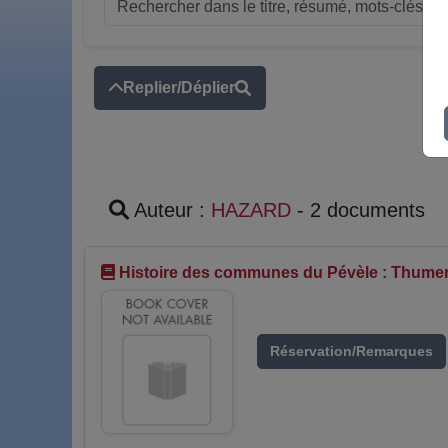
Replier/Déplier
Auteur :
HAZARD
- 2 documents
Histoire des communes du Pévèle : Thumeri
Réservation/Remarques