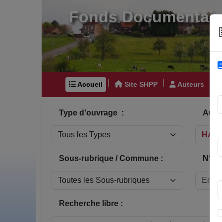
Fonds Documentair
|
|
|
Accueil
Site SHPP
Auteurs
Type d’ouvrage :
Auteu
Sous-rubrique / Commune :
N° In
Recherche libre :