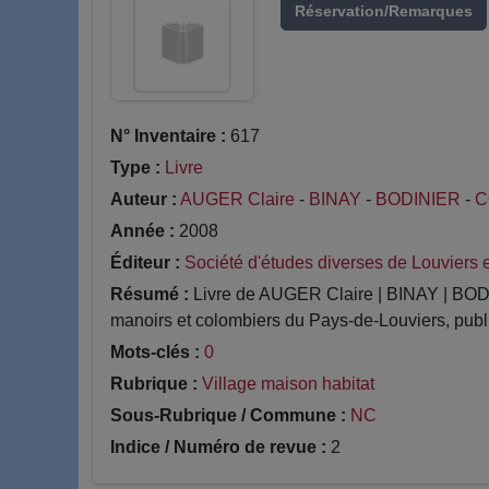
Réservation/Remarques
N° Inventaire :
617
Type :
Livre
Auteur :
AUGER Claire
-
BINAY
-
BODINIER
-
C
Année :
2008
Éditeur :
Société d'études diverses de Louviers e
Résumé :
Livre de AUGER Claire | BINAY | B
manoirs et colombiers du Pays-de-Louviers, publ
Mots-clés :
0
Rubrique :
Village maison habitat
Sous-Rubrique / Commune :
NC
Indice / Numéro de revue :
2