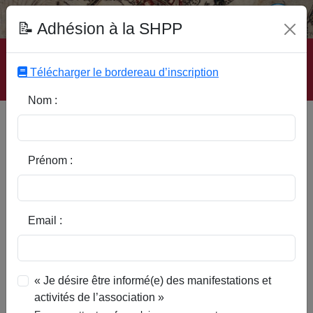
Fonds Documentaire SHPP
📝 Adhésion à la SHPP
Accueil
|
Site SHPP
|
Auteurs
|
Editeurs
|
Rubriques
|
Sous-Rubriques
|
Mots-Clefs
|
Contact
|
Liste
|
Télécharger le bordereau d’inscription
Abonnez-vous
Nom :
Type d’ouvrage :
Prénom :
Auteur :
Email :
Rubrique :
« Je désire être informé(e) des manifestations et
activités de l’association »