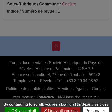
Sous-Rubrique / Commune :
Caestre
Indice / Numéro de revue :
1
1
Fonds documentaire :
Société Historique du Pays de
Pévèle – Histoire et Patrimoine – © SHPP
Espace socio-culturel, 77 rue de Roubaix – 59242
Templeuve-en-Pévèle – Tél. : +33 3 20 34 98 52
Politique de confidentialité
–
Mentions légales
–
Contact
vers. moteur :
17/03/2026
– MAJ base documentaire :
03/07/2026 16:46:24
By continuing to scroll,
you are allowing all third-party services
Conception et réalisation :
Web20MIP.fr
OK, accept all
Deny all cookies
Personalize