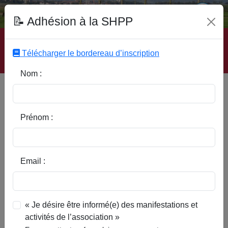
Fonds Documentaire SHPP
📝 Adhésion à la SHPP
Accueil
|
Site SHPP
|
Auteurs
|
Editeurs
|
Rubriques
|
Sous-Rubriques
|
Mots-Clefs
|
Contact
|
Liste
|
Télécharger le bordereau d’inscription
Abonnez-vous
Nom :
Type d’ouvrage :
Prénom :
Auteur :
Email :
Rubrique :
« Je désire être informé(e) des manifestations et
activités de l’association »