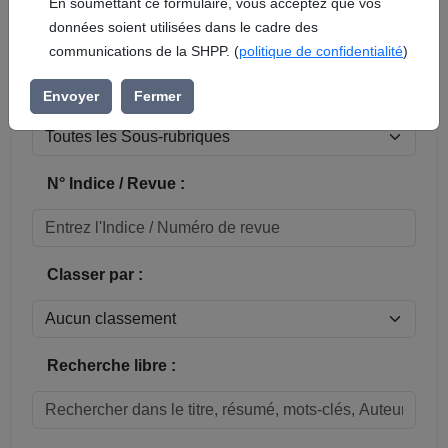
En soumettant ce formulaire, vous acceptez que vos
données soient utilisées dans le cadre des
Réinitialiser
communications de la SHPP. (
politique de confidentialité
)
Sous-rubrique / Commune :
Envoyer
Fermer
N° Indice / Revue :
Classer par :
Recherche libre :