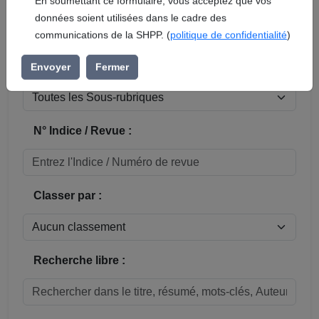
En soumettant ce formulaire, vous acceptez que vos
données soient utilisées dans le cadre des
Réinitialiser
communications de la SHPP. (
politique de confidentialité
)
Sous-rubrique / Commune :
Envoyer
Fermer
N° Indice / Revue :
Classer par :
Recherche libre :