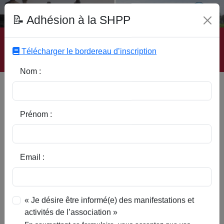
Fonds Documentaire SHPP
📝 Adhésion à la SHPP
Accueil
|
Site SHPP
|
Auteurs
|
Editeurs
|
Rubriques
|
Sous-Rubriques
|
Mots-Clefs
|
Contact
|
Liste
|
Télécharger le bordereau d’inscription
Abonnez-vous
Nom :
Type d’ouvrage :
Prénom :
Auteur :
Email :
Rubrique :
« Je désire être informé(e) des manifestations et
activités de l’association »