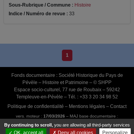
Sous-Rubrique / Commune :
Histoire
Indice / Numéro de revue :
33
1
Fonds documentaire :
Société Historique du Pays de
Pévèle – Histoire et Patrimoine – © SHPP
Espace socio-culturel, 77 rue de Roubaix – 59242
Templeuve-en-Pévèle – Tél. : +33 3 20 34 98 52
Politique de confidentialité
–
Mentions légales
–
Contact
vers. moteur :
17/03/2026
– MAJ base documentaire :
03/07/2026 16:46:24
By continuing to scroll,
you are allowing all third-party services
Conception et réalisation :
Web20MIP.fr
OK, accept all
Deny all cookies
Personalize