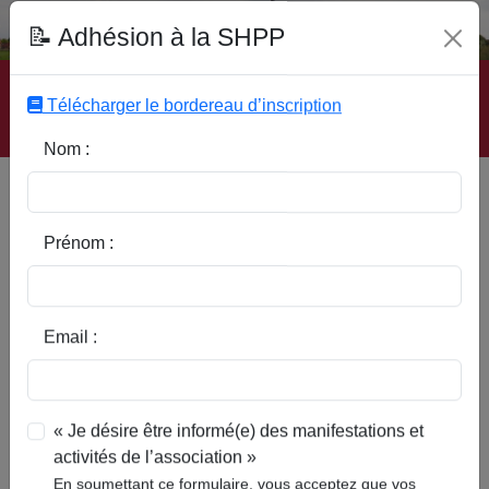
Fonds Documentaire SHPP
📝 Adhésion à la SHPP
Accueil
|
Site SHPP
|
Auteurs
|
Editeurs
|
Rubriques
|
Sous-Rubriques
|
Mots-Clefs
|
Contact
|
Liste
|
Télécharger le bordereau d’inscription
Abonnez-vous
Nom :
Type d’ouvrage :
Prénom :
Auteur :
Email :
Rubrique :
« Je désire être informé(e) des manifestations et
activités de l’association »