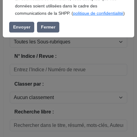
En soumettant ce formulaire, vous acceptez que vos
données soient utilisées dans le cadre des
Réinitialiser
communications de la SHPP. (
politique de confidentialité
)
Sous-rubrique / Commune :
Envoyer
Fermer
N° Indice / Revue :
Classer par :
Recherche libre :