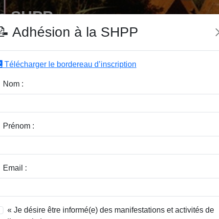
e SHPP
📝 Adhésion à la SHPP
Télécharger le bordereau d’inscription
|
|
|
Editeurs
Rubriques
Sous-Rubriques
Mots-Clefs
Nom :
r :
Rubrique :
Prénom :
dice / Revue :
Classer par :
Email :
« Je désire être informé(e) des manifestations et activités de