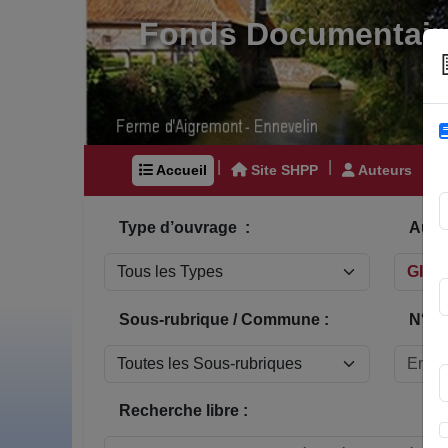
Fonds Documentair
|
|
|
Accueil
Site SHPP
Auteurs
Type d’ouvrage :
Auteu
Sous-rubrique / Commune :
N° In
Recherche libre :