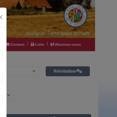
|
|
|
Contact
Liste
Abonnez-vous
Réinitialiser