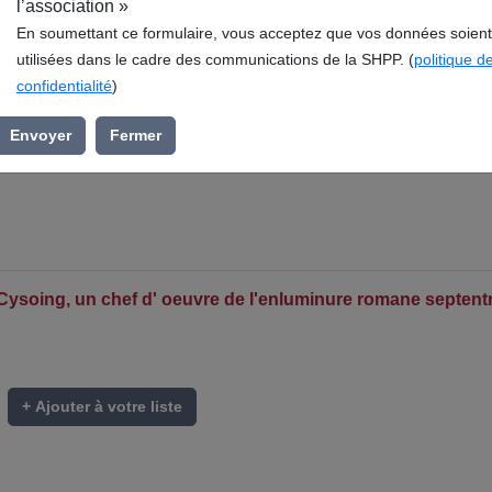
l’association »
En soumettant ce formulaire, vous acceptez que vos données soient
utilisées dans le cadre des communications de la SHPP. (
politique d
confidentialité
)
Envoyer
Fermer
 Cysoing, un chef d' oeuvre de l'enluminure romane septent
+ Ajouter à votre liste