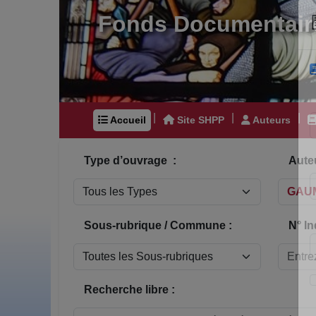
Fonds Documentair
|
|
|
Accueil
Site SHPP
Auteurs
Type d’ouvrage :
Auteu
Sous-rubrique / Commune :
N° In
Recherche libre :