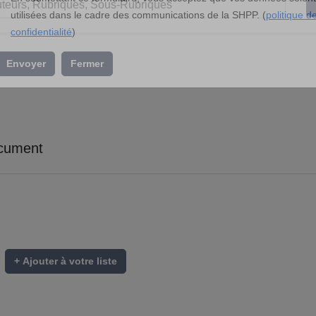
l’association »
En soumettant ce formulaire, vous acceptez que vos données soient
utilisées dans le cadre des communications de la SHPP. (
politique d
confidentialité
)
Envoyer
Fermer
cument
+ Ajouter à votre liste