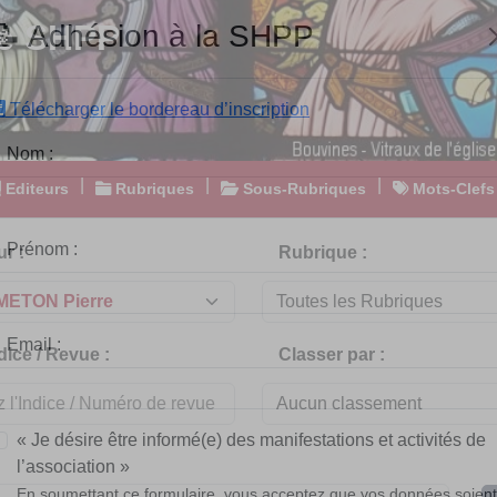
e SHPP
📝 Adhésion à la SHPP
Télécharger le bordereau d’inscription
|
|
|
Editeurs
Rubriques
Sous-Rubriques
Mots-Clefs
Nom :
r :
Rubrique :
Prénom :
dice / Revue :
Classer par :
Email :
« Je désire être informé(e) des manifestations et activités de