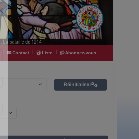
|
|
|
Contact
Liste
Abonnez-vous
Réinitialiser