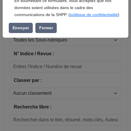
En soumettant ce formulaire, vous acceptez que vos
données soient utilisées dans le cadre des
Réinitialiser
communications de la SHPP. (
politique de confidentialité
)
Sous-rubrique / Commune :
Envoyer
Fermer
N° Indice / Revue :
Classer par :
Recherche libre :