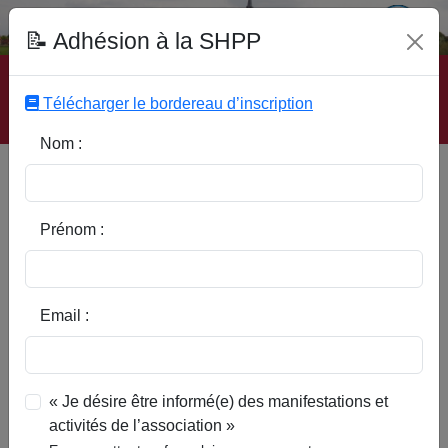
Fonds Documentaire SHPP
📝 Adhésion à la SHPP
Accueil
|
Site SHPP
|
Auteurs
|
Editeurs
|
Rubriques
|
Sous-Rubriques
|
Mots-Clefs
|
Contact
|
Liste
|
Télécharger le bordereau d’inscription
Abonnez-vous
Nom :
Type d’ouvrage :
Prénom :
Auteur :
Email :
Rubrique :
« Je désire être informé(e) des manifestations et
activités de l’association »