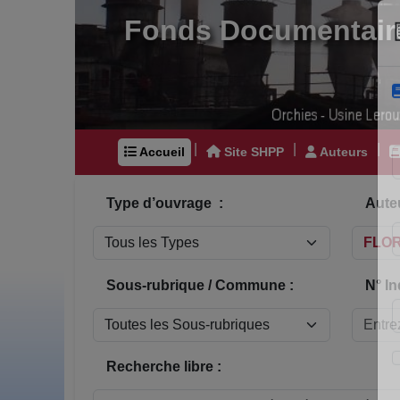
Fonds Documentair
|
|
|
Accueil
Site SHPP
Auteurs
Type d’ouvrage :
Auteu
Sous-rubrique / Commune :
N° In
Recherche libre :