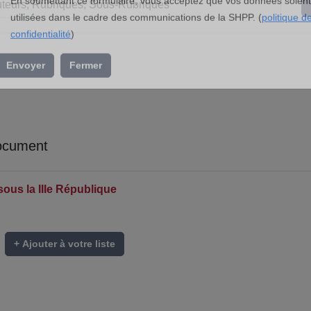
l’association »
En soumettant ce formulaire, vous acceptez que vos données soient
utilisées dans le cadre des communications de la SHPP. (
politique d
confidentialité
)
Envoyer
Fermer
ocument
ous la IIIe République
+ Ajouter à votre liste