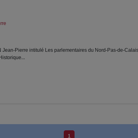
rre
an-Pierre intitulé Les parlementaires du Nord-Pas-de-Calais s
istorique...
1