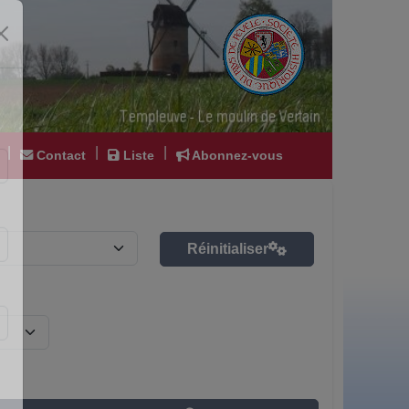
|
|
|
Contact
Liste
Abonnez-vous
Réinitialiser