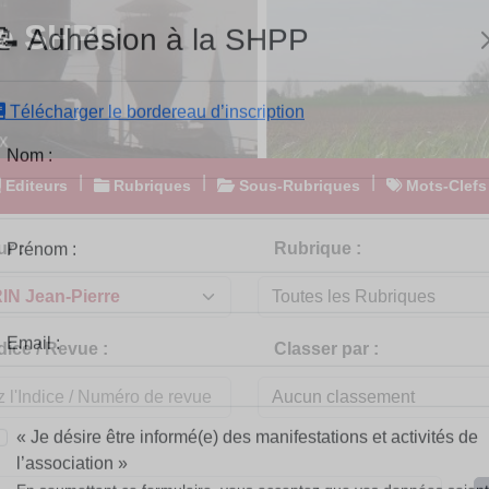
e SHPP
📝 Adhésion à la SHPP
Télécharger le bordereau d’inscription
|
|
|
Editeurs
Rubriques
Sous-Rubriques
Mots-Clefs
Nom :
r :
Rubrique :
Prénom :
dice / Revue :
Classer par :
Email :
« Je désire être informé(e) des manifestations et activités de