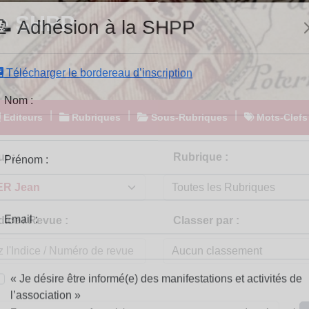
e SHPP
📝 Adhésion à la SHPP
Télécharger le bordereau d’inscription
|
|
|
Editeurs
Rubriques
Sous-Rubriques
Mots-Clefs
Nom :
r :
Rubrique :
Prénom :
dice / Revue :
Classer par :
Email :
« Je désire être informé(e) des manifestations et activités de