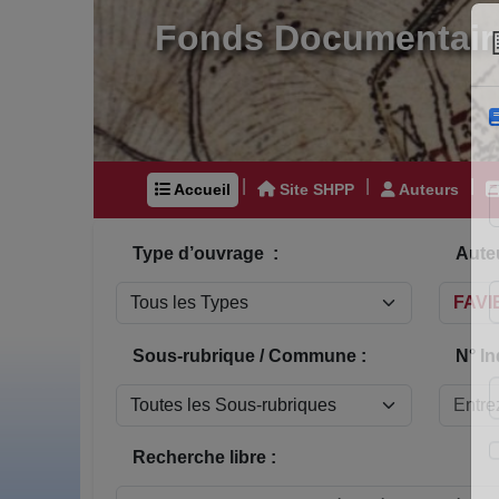
Fonds Documentair
|
|
|
Accueil
Site SHPP
Auteurs
Type d’ouvrage :
Auteu
Sous-rubrique / Commune :
N° In
Recherche libre :