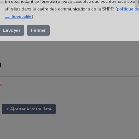
l’association »
En soumettant ce formulaire, vous acceptez que vos données soient
utilisées dans le cadre des communications de la SHPP. (
politique d
confidentialité
)
Envoyer
Fermer
t
5
+ Ajouter à votre liste