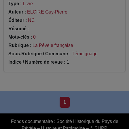
Type :
Livre
Auteur :
ELOIRE Guy-Pierre
Éditeur :
NC
Résumé :
Mots-clés :
0
Rubrique :
La Pévèle française
Sous-Rubrique / Commune :
Témoignage
Indice / Numéro de revue :
1
1
Fonds documentaire :
Société Historique du Pays de
Pévèle – Histoire et Patrimoine – © SHPP