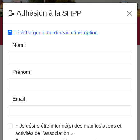
Fonds Documentaire SHPP
📝 Adhésion à la SHPP
Accueil
|
Site SHPP
|
Auteurs
|
Editeurs
|
Rubriques
|
Sous-Rubriques
|
Mots-Clefs
|
Contact
|
Liste
|
Télécharger le bordereau d’inscription
Abonnez-vous
Nom :
Type d’ouvrage :
Prénom :
Auteur :
Email :
Rubrique :
« Je désire être informé(e) des manifestations et
activités de l’association »