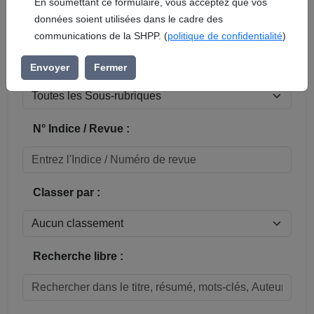
En soumettant ce formulaire, vous acceptez que vos
données soient utilisées dans le cadre des
Réinitialiser
communications de la SHPP. (
politique de confidentialité
)
Sous-rubrique / Commune :
Envoyer
Fermer
N° Indice / Revue :
Classer par :
Recherche libre :