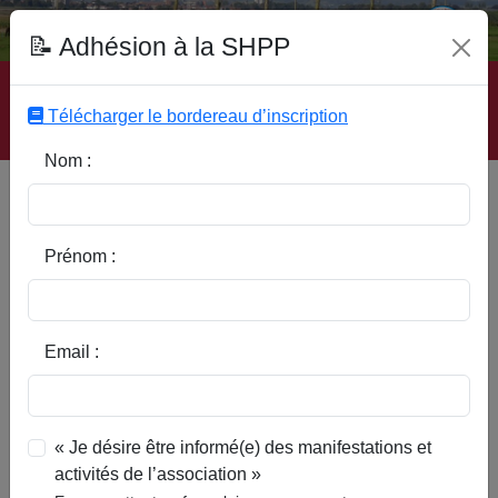
Fonds Documentaire SHPP
📝 Adhésion à la SHPP
Accueil
|
Site SHPP
|
Auteurs
|
Editeurs
|
Rubriques
|
Sous-Rubriques
|
Mots-Clefs
|
Contact
|
Liste
|
Télécharger le bordereau d’inscription
Abonnez-vous
Nom :
Type d’ouvrage :
Prénom :
Auteur :
Email :
Rubrique :
« Je désire être informé(e) des manifestations et
activités de l’association »