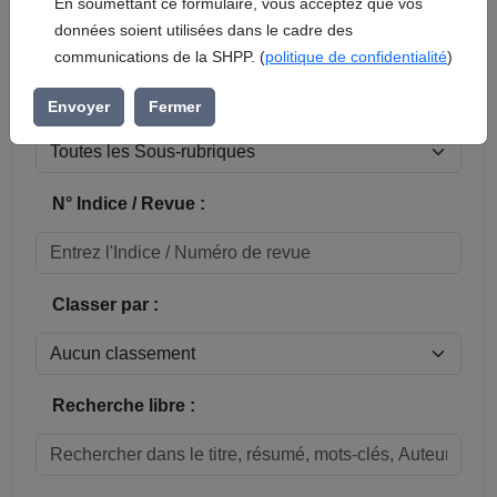
En soumettant ce formulaire, vous acceptez que vos
données soient utilisées dans le cadre des
Réinitialiser
communications de la SHPP. (
politique de confidentialité
)
Sous-rubrique / Commune :
Envoyer
Fermer
N° Indice / Revue :
Classer par :
Recherche libre :