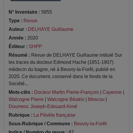
N° Inventaire :
5855
Type :
Revue
Auteur :
DELHAYE Guillaume
Année :
2020
Éditeur :
SHPP
Résumé :
Revue de DELHAYE Guillaume intitulé Sur
les traces du docteur Edmond Hache (1851-1907)
médecin du bagne, né à Beuvry-la-Forêt, publié en
2020. Ce document, conservé dans le fonds de la
Société...
Mots-clés :
Docteur Martin Pierre-François
|
Cayenne
|
Walcogne Pierre
|
Walcogne Béatrix
|
Moscou
|
Doumenc Joseph-Edouard Aimé
Rubrique :
La Pévèle française
Sous-Rubrique / Commune :
Beuvry-la-Forêt
Indice / Numéro de revue :
87