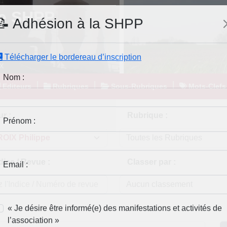
e SHPP
📝 Adhésion à la SHPP
Télécharger le bordereau d’inscription
|
|
|
Editeurs
Rubriques
Sous-Rubriques
Mots-Clefs
Nom :
r :
Rubrique :
Prénom :
dice / Revue :
Classer par :
Email :
« Je désire être informé(e) des manifestations et activités de