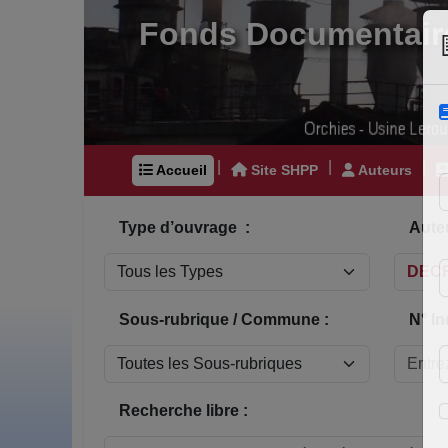
Fonds Documentair
|
|
|
Accueil
Site SHPP
Auteurs
Type d’ouvrage :
Auteu
Sous-rubrique / Commune :
N° In
Recherche libre :