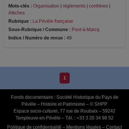
Mots-clés :
Organisation
|
réglements
|
confrères
|
Attiches
Rubrique :
La Pévèle française
Sous-Rubrique / Commune :
Pont-à-Marcq
Indice / Numéro de revue :
49
1
Fonds documentaire :
Société Historique du Pays de
Pévèle – Histoire et Patrimoine – © SHPP
Espace socio-culturel, 77 rue de Roubaix – 59242
Templeuve-en-Pévèle – Tél. : +33 3 20 34 98 52
Politique de confidentialité
–
Mentions légales
–
Contact