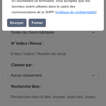
En soumettant ce formulaire, vous acceptez que vos
données soient utilisées dans le cadre des
Réinitialiser
communications de la SHPP. (
politique de confidentialité
)
Sous-rubrique / Commune :
Envoyer
Fermer
N° Indice / Revue :
Classer par :
Recherche libre :