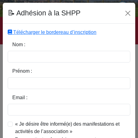
Fonds Documentaire SHPP
📝 Adhésion à la SHPP
Accueil
|
Site SHPP
|
Auteurs
|
Editeurs
|
Rubriques
|
Sous-Rubriques
|
Mots-Clefs
|
Contact
|
Liste
|
Télécharger le bordereau d’inscription
Abonnez-vous
Nom :
Type d’ouvrage :
Prénom :
Auteur :
Email :
Rubrique :
« Je désire être informé(e) des manifestations et
activités de l’association »