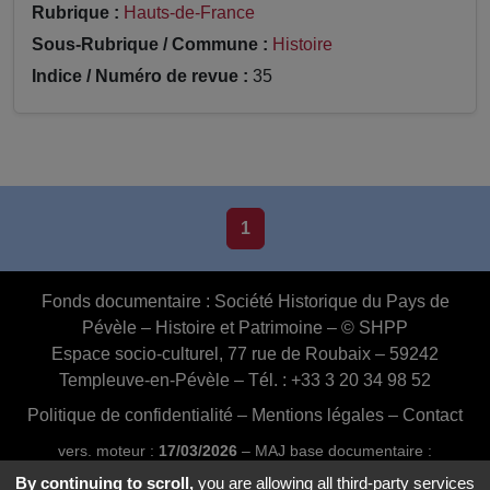
Rubrique :
Hauts-de-France
Sous-Rubrique / Commune :
Histoire
Indice / Numéro de revue :
35
1
Fonds documentaire :
Société Historique du Pays de
Pévèle – Histoire et Patrimoine – © SHPP
Espace socio-culturel, 77 rue de Roubaix – 59242
Templeuve-en-Pévèle – Tél. : +33 3 20 34 98 52
Politique de confidentialité
–
Mentions légales
–
Contact
vers. moteur :
17/03/2026
– MAJ base documentaire :
03/07/2026 16:46:24
By continuing to scroll,
you are allowing all third-party services