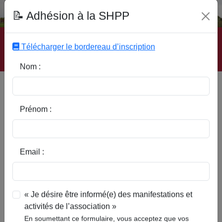
Fonds Documentaire SHPP
📝 Adhésion à la SHPP
Accueil
|
Site SHPP
|
Auteurs
|
Editeurs
|
Rubriques
|
Sous-Rubriques
|
Mots-Clefs
|
Contact
|
Liste
|
Télécharger le bordereau d’inscription
Abonnez-vous
Nom :
Type d’ouvrage :
Prénom :
Auteur :
Email :
Rubrique :
« Je désire être informé(e) des manifestations et
activités de l’association »