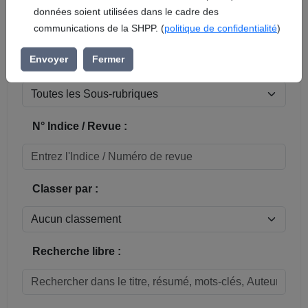
En soumettant ce formulaire, vous acceptez que vos
données soient utilisées dans le cadre des
Réinitialiser
communications de la SHPP. (
politique de confidentialité
)
Sous-rubrique / Commune :
Envoyer
Fermer
N° Indice / Revue :
Classer par :
Recherche libre :