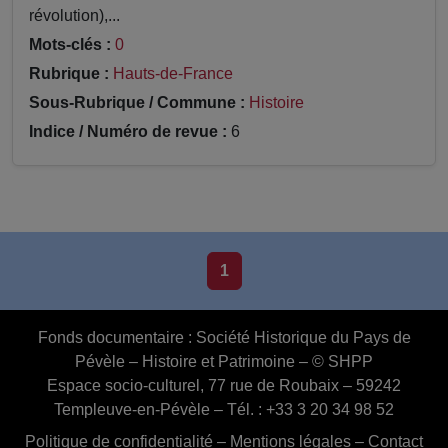
révolution),...
Mots-clés :
0
Rubrique :
Hauts-de-France
Sous-Rubrique / Commune :
Histoire
Indice / Numéro de revue :
6
1
Fonds documentaire :
Société Historique du Pays de
Pévèle – Histoire et Patrimoine – © SHPP
Espace socio-culturel, 77 rue de Roubaix – 59242
Templeuve-en-Pévèle – Tél. : +33 3 20 34 98 52
Politique de confidentialité
–
Mentions légales
–
Contact