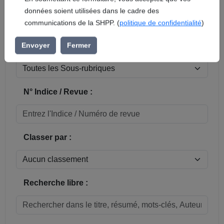
En soumettant ce formulaire, vous acceptez que vos
données soient utilisées dans le cadre des
Réinitialiser
communications de la SHPP. (
politique de confidentialité
)
Sous-rubrique / Commune :
Envoyer
Fermer
N° Indice / Revue :
Classer par :
Recherche libre :