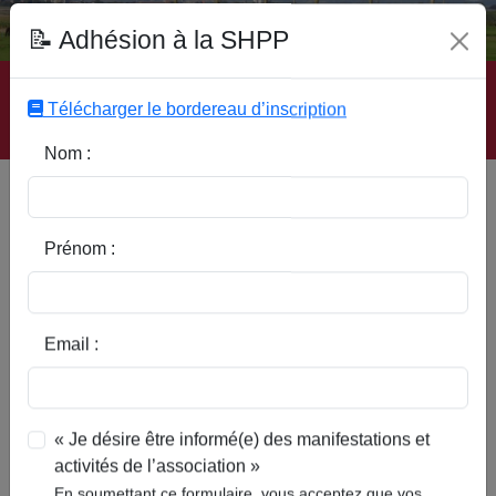
Fonds Documentaire SHPP
📝 Adhésion à la SHPP
Accueil
|
Site SHPP
|
Auteurs
|
Editeurs
|
Rubriques
|
Sous-Rubriques
|
Mots-Clefs
|
Contact
|
Liste
|
Télécharger le bordereau d’inscription
Abonnez-vous
Nom :
Type d’ouvrage :
Prénom :
Auteur :
Email :
Rubrique :
« Je désire être informé(e) des manifestations et
activités de l’association »