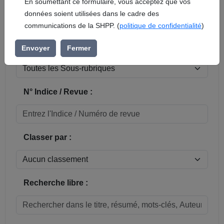
En soumettant ce formulaire, vous acceptez que vos
données soient utilisées dans le cadre des
Réinitialiser
communications de la SHPP. (
politique de confidentialité
)
Sous-rubrique / Commune :
Envoyer
Fermer
N° Indice / Revue :
Classer par :
Recherche libre :