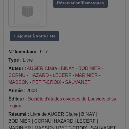
Réservation/Remarques
+ Ajouter à votre liste
N° Inventaire :
617
Type :
Livre
Auteur :
AUGER Claire
-
BINAY
-
BODINIER
-
CORNU
-
HAZARD
-
LECERF
-
MARINIER
-
MASSON
-
PETIT-CROIX
-
SAUVANET
Année :
2008
Éditeur :
Société d'études diverses de Louviers et sa
région
Résumé :
Livre de AUGER Claire | BINAY |
BODINIER | CORNU| HAZARD | LECERF |
MARINIER | MASSON | PETIT-CROIX | SAUVANET