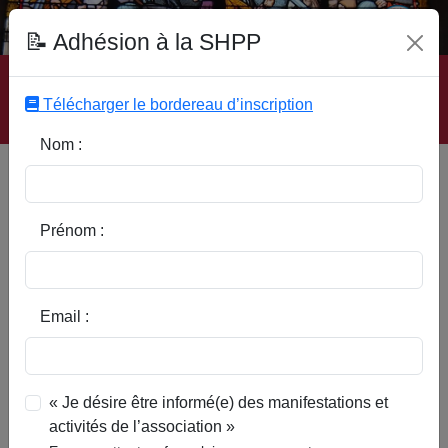
Fonds Documentaire SHPP
📝 Adhésion à la SHPP
Accueil
|
Site SHPP
|
Auteurs
|
Editeurs
|
Rubriques
|
Sous-Rubriques
|
Mots-Clefs
|
Contact
|
Liste
|
Télécharger le bordereau d’inscription
Abonnez-vous
Nom :
Type d’ouvrage :
Prénom :
Auteur :
Email :
Rubrique :
« Je désire être informé(e) des manifestations et
activités de l’association »